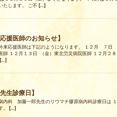
いたします。 ご不
[…]
来応援医師のお知らせ】
外来応援医師は下記のようになります。 １２月 ７
医師 １２月１３日 （金）東北労災病院医師 １２月２
[…]
藤先生診療日】
病内科 加藤一郎先生のリウマチ膠原病内科診療日は 
す。
[…]